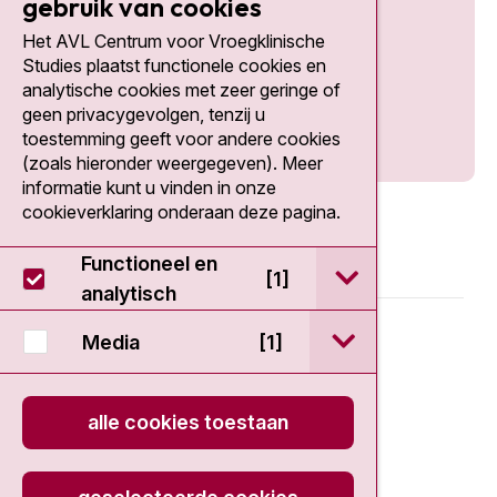
gebruik van cookies
Het AVL Centrum voor Vroegklinische
Social media
Studies plaatst functionele cookies en
analytische cookies met zeer geringe of
geen privacygevolgen, tenzij u
toestemming geeft voor andere cookies
(zoals hieronder weergegeven). Meer
informatie kunt u vinden in onze
cookieverklaring onderaan deze pagina.
Functioneel en
open / sluit Func
[1]
analytisch
© 2026 - EDDC-NKI
open / sluit Medi
Media
[1]
Disclaimer
alle cookies toestaan
Privacy statement