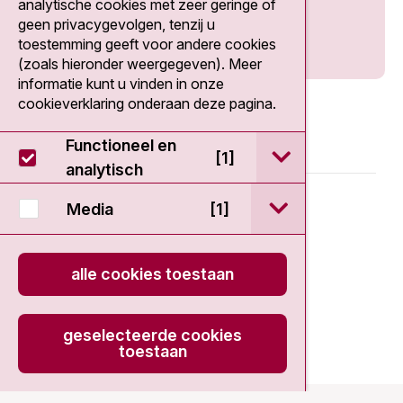
analytische cookies met zeer geringe of
geen privacygevolgen, tenzij u
toestemming geeft voor andere cookies
(zoals hieronder weergegeven). Meer
informatie kunt u vinden in onze
cookieverklaring onderaan deze pagina.
Functioneel en
open / sluit Func
[1]
analytisch
© 2026 - EDDC-NKI
open / sluit Medi
Media
[1]
Disclaimer
alle cookies toestaan
Privacy statement
geselecteerde cookies
Cookieverklaring
toestaan
onload