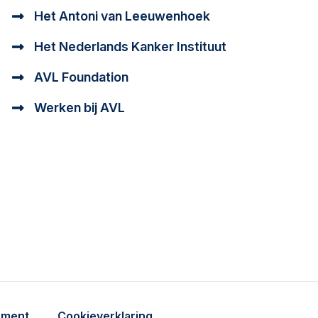
Het Antoni van Leeuwenhoek
Het Nederlands Kanker Instituut
AVL Foundation
Werken bij AVL
tioneel en analytisch cookie beschrijving
a cookie beschrijving
ement
Cookieverklaring