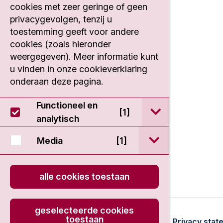
cookies met zeer geringe of geen
Plesmanlaan 121
privacygevolgen, tenzij u
1066 CX Amsterdam
toestemming geeft voor andere
020 512 9111
cookies (zoals hieronder
weergegeven). Meer informatie kunt
fase1@nki.nl
u vinden in onze cookieverklaring
onderaan deze pagina.
Functioneel en
open / sluit Func
[1]
analytisch
open / sluit Medi
Media
[1]
alle cookies toestaan
geselecteerde cookies
toestaan
© 2026 - EDDC-NKI
Disclaimer
Privacy stat