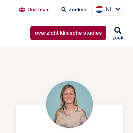
NL
Ons team
Zoeken
overzicht klinische studies
zoek