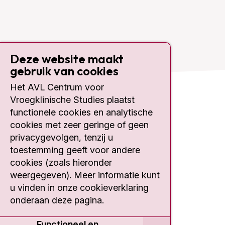
Deze website maakt
gebruik van cookies
Het AVL Centrum voor
Vroegklinische Studies plaatst
Contact
functionele cookies en analytische
cookies met zeer geringe of geen
Plesmanlaan 121
privacygevolgen, tenzij u
1066 CX Amsterdam
toestemming geeft voor andere
020 512 9111
cookies (zoals hieronder
weergegeven). Meer informatie kunt
fase1@nki.nl
u vinden in onze cookieverklaring
onderaan deze pagina.
Functioneel en