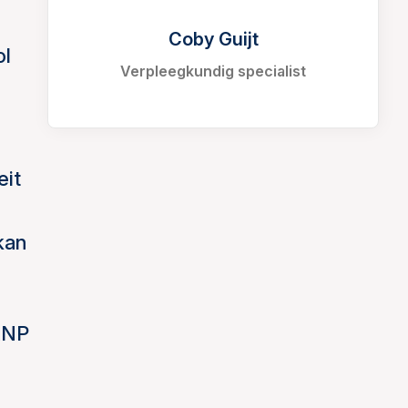
Coby Guijt
ol
Verpleegkundig specialist
eit
kan
ANP