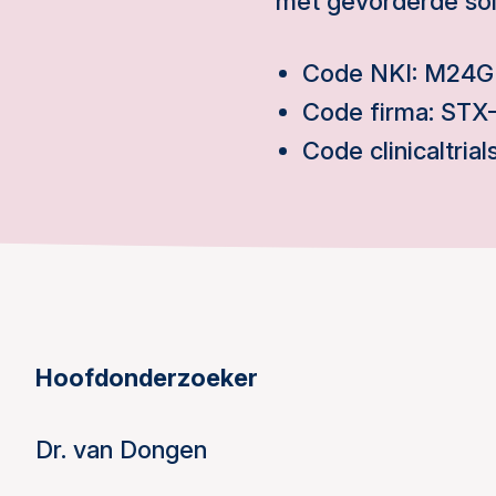
met gevorderde so
Code NKI: M24
Code firma: STX
Code clinicaltri
Hoofdonderzoeker
Dr. van Dongen