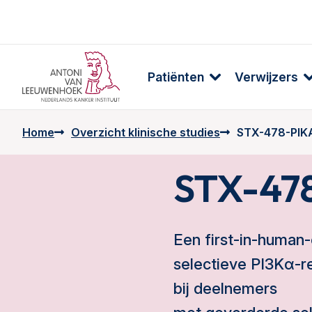
Patiënten
Verwijzers
Home
Overzicht klinische studies
STX-478-PIK
STX-47
Een first-in-human
selectieve PI3Kα-r
bij deelnemers