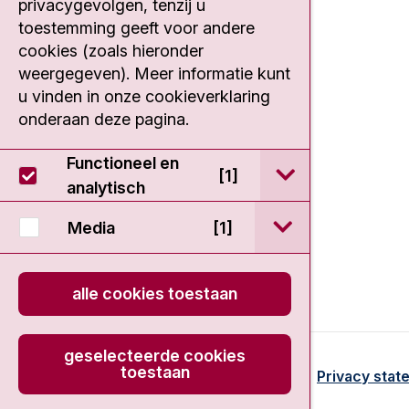
privacygevolgen, tenzij u
1066 CX Amsterdam
toestemming geeft voor andere
020 512 9111
cookies (zoals hieronder
weergegeven). Meer informatie kunt
fase1@nki.nl
u vinden in onze cookieverklaring
onderaan deze pagina.
Functioneel en
open / sluit Func
[1]
analytisch
open / sluit Medi
Media
[1]
alle cookies toestaan
geselecteerde cookies
toestaan
© 2026 - EDDC-NKI
Disclaimer
Privacy stat