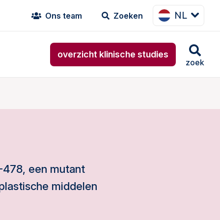
NL
Ons team
Zoeken
overzicht klinische studies
zoek
X-478, een mutant
plastische middelen