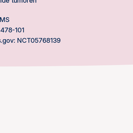
lide tumoren
GMS
-478-101
als.gov: NCT05768139