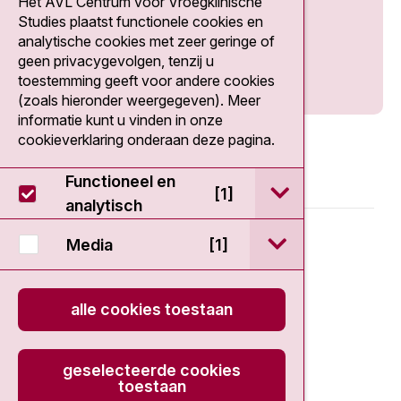
Het AVL Centrum voor Vroegklinische
Social media
Studies plaatst functionele cookies en
analytische cookies met zeer geringe of
geen privacygevolgen, tenzij u
toestemming geeft voor andere cookies
(zoals hieronder weergegeven). Meer
informatie kunt u vinden in onze
cookieverklaring onderaan deze pagina.
Functioneel en
open / sluit Func
[1]
analytisch
© 2026 - EDDC-NKI
open / sluit Medi
Media
[1]
Disclaimer
alle cookies toestaan
Privacy statement
geselecteerde cookies
Cookieverklaring
toestaan